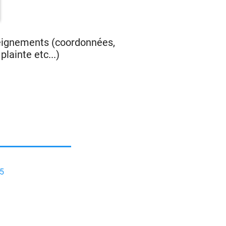
seignements (coordonnées,
lainte etc...)
5