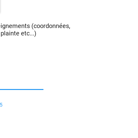
seignements (coordonnées,
lainte etc...)
5