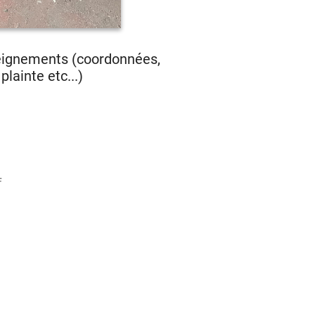
seignements (coordonnées,
lainte etc...)
F